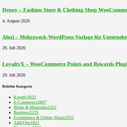
Dressy – Fashion Store & Clothing Shop WooComme
4. August 2026
Alexi – Mehrzweck-WordPress-Vorlage für Unternehm
29. Juli 2026
LoyaltyX – WooCommerce Points and Rewards Plug
29. Juli 2026
Beliebte Kategorie
Kreativ
3032
E-Commerce
2867
Blogs & Magazine
2422
Business
2235
Ecommerce & Online Shops
1951
Add-Ons
1821