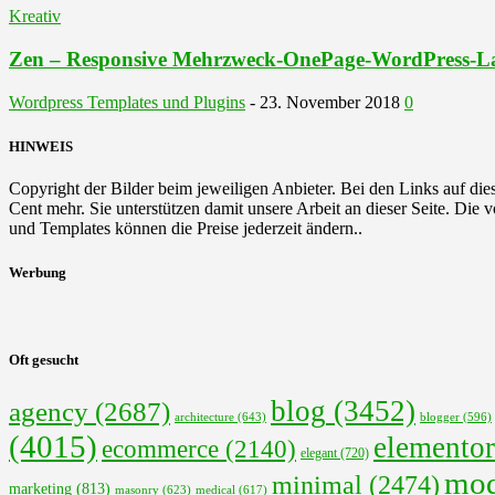
Kreativ
Zen – Responsive Mehrzweck-OnePage-WordPress-L
Wordpress Templates und Plugins
-
23. November 2018
0
HINWEIS
Copyright der Bilder beim jeweiligen Anbieter. Bei den Links auf diese
Cent mehr. Sie unterstützen damit unsere Arbeit an dieser Seite. Die
und Templates können die Preise jederzeit ändern..
Werbung
Oft gesucht
blog
(3452)
agency
(2687)
architecture
(643)
blogger
(596)
(4015)
elementor
ecommerce
(2140)
elegant
(720)
mod
minimal
(2474)
marketing
(813)
masonry
(623)
medical
(617)