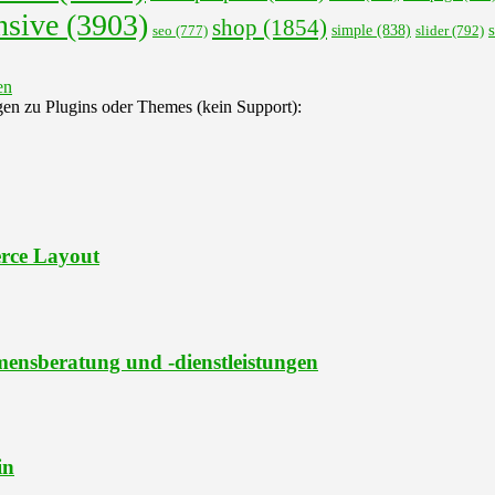
nsive
(3903)
shop
(1854)
s
seo
(777)
simple
(838)
slider
(792)
gen zu Plugins oder Themes (kein Support):
rce Layout
ensberatung und -dienstleistungen
in