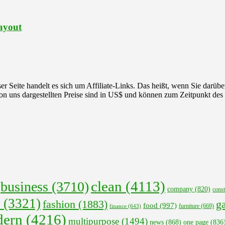
ayout
r Seite handelt es sich um Affiliate-Links. Das heißt, wenn Sie darüber
 von uns dargestellten Preise sind in US$ und können zum Zeitpunkt des
clean
(4113)
business
(3710)
company
(820)
const
(3321)
fashion
(1883)
ga
food
(997)
finance
(643)
furniture
(669)
ern
(4216)
multipurpose
(1494)
news
(868)
one page
(836