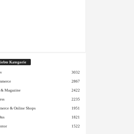
iebte Kategorie
iv
3032
mmerce
2867
 & Magazine
2422
ess
2235
erce & Online Shops
1951
Ons
1821
ntor
1522