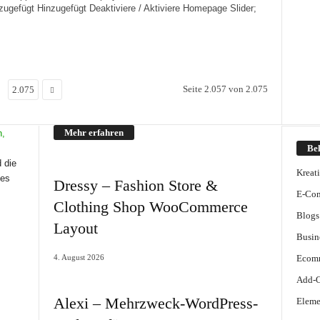
zugefügt Hinzugefügt Deaktiviere / Aktiviere Homepage Slider;
Seite 2.057 von 2.075
2.075
Mehr erfahren
Bel
 die
Kreat
mes
Dressy – Fashion Store &
E-Co
Clothing Shop WooCommerce
Blogs
Layout
Busin
4. August 2026
Ecomm
Add-
Alexi – Mehrzweck-WordPress-
Eleme