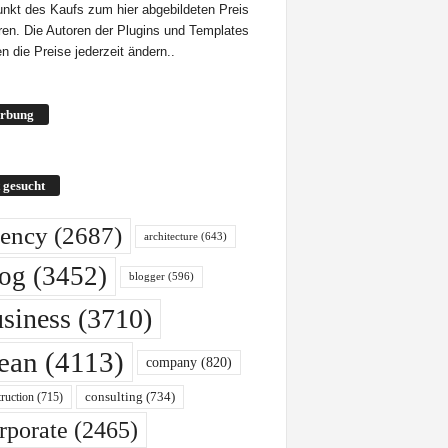
unkt des Kaufs zum hier abgebildeten Preis
eren. Die Autoren der Plugins und Templates
n die Preise jederzeit ändern..
rbung
 gesucht
ency
(2687)
architecture
(643)
log
(3452)
blogger
(596)
siness
(3710)
lean
(4113)
company
(820)
ruction
(715)
consulting
(734)
rporate
(2465)