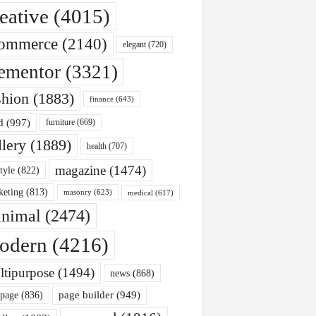
eative
(4015)
ommerce
(2140)
elegant
(720)
ementor
(3321)
shion
(1883)
finance
(643)
d
(997)
furniture
(669)
llery
(1889)
health
(707)
magazine
(1474)
style
(822)
keting
(813)
masonry
(623)
medical
(617)
nimal
(2474)
odern
(4216)
ltipurpose
(1494)
news
(868)
page builder
(949)
 page
(836)