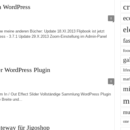
cr
n WordPress
ec
0
el
ne anderen Bücher: Update 18.XI.2013 Flipbook ist jetzt
ess - 3.7.1 Update 29.X.2013 Zoom-Einstellung im Admin-Panel
fa
foo
ga
er WordPress Plugin
life
mar
0
mi
/ Out Effect Slider Vollständige Sammlung WordPress Plugin
m
 Breite und...
mu
one
teway für Jigoshop