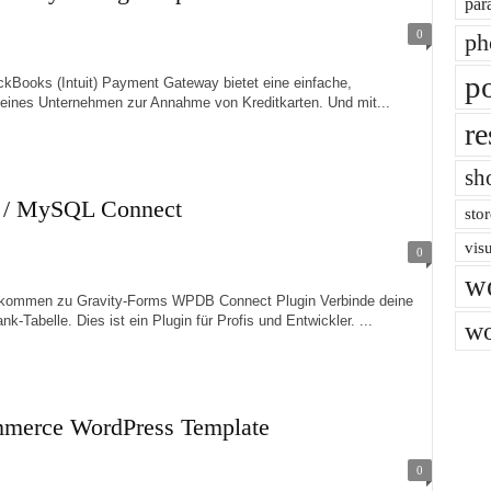
par
0
ph
po
ks (Intuit) Payment Gateway bietet eine einfache,
kleines Unternehmen zur Annahme von Kreditkarten. Und mit...
re
sh
B / MySQL Connect
stor
vis
0
w
men zu Gravity-Forms WPDB Connect Plugin Verbinde deine
Tabelle. Dies ist ein Plugin für Profis und Entwickler. ...
wo
mmerce WordPress Template
0