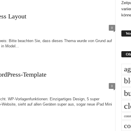
Zeitp
varii
ess Layout
könne
0
We
 Bitte beachten Sie, dass dieses Thema wurde von Grund auf
 in Model...
Oft
ag
rdPress-Template
b
0
bu
WP-Vorlagenfunktionen: Einzigartiges Design, 5 super
c
ebsite, sieht auf allen Geräten super aus, sogar neue iPad Mini
const
co