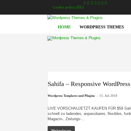
Cookie policy (EU)
HOME
WORDPRESS THEMES
A
g
e
n
t
u
r
z
w
e
i
Sahifa – Responsive WordPress
g
e
l
b
-
Wordpress Templates und Plugins
15. Juli 2018
LIVE VORSCHAUJETZT KAUFEN FÜR $59 Sahifa Ne
schnell zu ladendes, anpassbares, flexibles, fun
Magazin-, Zeitungs-...
Weiterlesen