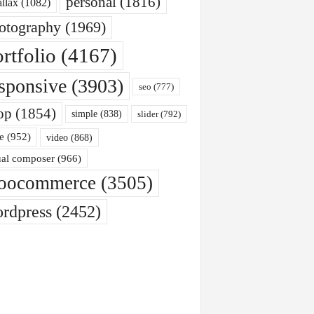
personal
(1816)
allax
(1082)
otography
(1969)
rtfolio
(4167)
sponsive
(3903)
seo
(777)
op
(1854)
simple
(838)
slider
(792)
e
(952)
video
(868)
ual composer
(966)
oocommerce
(3505)
rdpress
(2452)