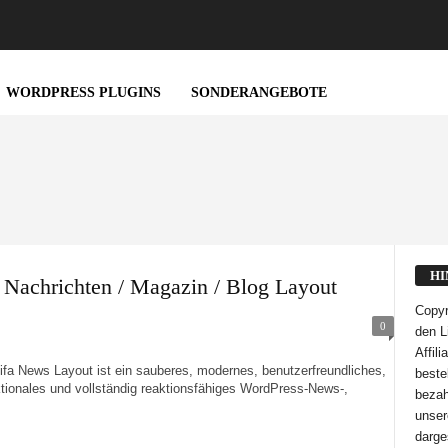
WORDPRESS PLUGINS
SONDERANGEBOTE
HI
 Nachrichten / Magazin / Blog Layout
Copyr
0
den L
Affil
ws Layout ist ein sauberes, modernes, benutzerfreundliches,
bestel
ktionales und vollständig reaktionsfähiges WordPress-News-,
bezah
unser
darge